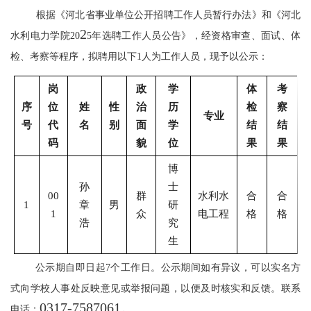
根据《河北省事业单位公开招聘工作人员暂行办法》和《河北
2
水利电力学院
20
5
年选聘工作人员公告》
，经资格审查、面试、体
检、考察等程序，拟聘用以下
1
人为工作人员，现予以公示：
岗
政
学
体
考
序
位
姓
性
治
历
检
察
专业
号
代
名
别
面
学
结
结
码
貌
位
果
果
博
孙
士
00
群
水利水
合
合
1
章
男
研
1
众
电工程
格
格
浩
究
生
公示期自即日起
7
个工作日。公示期间如有异议，可以实名方
式向学校人事处反映意见或举报问题，以便及时核实和反馈。联系
0317-7587061
。
电话：